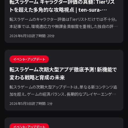
転スラゲーム キャラクター評価の真髄：Tierリス
トを超えた多角的な攻略視点 | ten-sura-
game.com
転スラゲームのキャラクター評価はTierリストだけでは不十分。
本記事では、環境適応力や無課金貢献度を重視した独自の評価
基準を解説し、隠れた強キャラ発掘と最強編成構築に役立つ情
2026年6月5日
読了時間:
20
分
報を提供します。
イベント・アップデート
転スラゲーム次期大型アプデ徹底予測！新機能で
変わる戦略と育成の未来
転スラゲームの次期大型アップデートは、単なる新コンテンツ追
加を超え、ゲームの経済バランス、長期的なプレイヤーエンゲー
ジメント、そして無課金・微課金プレイヤーの戦略を根本的に再
2026年5月5日
読了時間:
1
分
定義する転換点となるでしょう。
イベント・アップデート