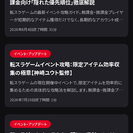
課金向け「隠れた優先順位」徹底解説
転スラゲームの最新イベント攻略ガイド。無課金・微課金プレイヤ
ーが短期的なアイテム獲得だけでなく、長期的なアカウント成長
を見据え、真に効率的なリソース配分戦略を解説します。
2026年8月4日
読了時間:
31
分
イベント・アップデート
転スラゲームイベント攻略：限定アイテム効率収
集の極意【神崎ユウト監修】
転スラゲームの現在開催中イベントで、限定アイテムを効率的に
集めるための具体的な攻略法を解説します。無課金・微課金プレ
イヤーが長期的に有利になる「イベントサイクル最適化理論」に
2026年7月10日
読了時間:
1
分
基づいた、最も効率的なリソース配分と周回戦略を神崎ユウト
が徹底指導。
イベント・アップデート