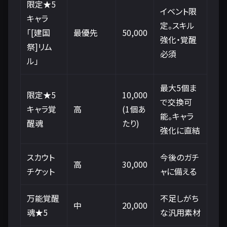
限定★5
イベント限
キャラ
定。スキル
「[建国
最優先
50,000
強化・覚醒
祭]リム
必須
ル」
最大5個ま
限定★5
10,000
で交換可
キャラ覚
高
(1個あ
能。キャラ
醒魂
たり)
強化に直結
スカウト
今後のガチ
高
30,000
チケット
ャに備える
万能覚醒
不足しがち
中
20,000
魂★5
な汎用素材