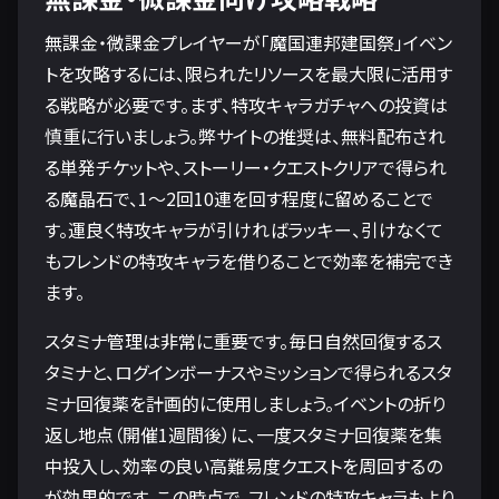
無課金・微課金プレイヤーが「魔国連邦建国祭」イベン
トを攻略するには、限られたリソースを最大限に活用す
る戦略が必要です。まず、特攻キャラガチャへの投資は
慎重に行いましょう。弊サイトの推奨は、無料配布され
る単発チケットや、ストーリー・クエストクリアで得られ
る魔晶石で、1〜2回10連を回す程度に留めることで
す。運良く特攻キャラが引ければラッキー、引けなくて
もフレンドの特攻キャラを借りることで効率を補完でき
ます。
スタミナ管理は非常に重要です。毎日自然回復するス
タミナと、ログインボーナスやミッションで得られるスタ
ミナ回復薬を計画的に使用しましょう。イベントの折り
返し地点（開催1週間後）に、一度スタミナ回復薬を集
中投入し、効率の良い高難易度クエストを周回するの
が効果的です。この時点で、フレンドの特攻キャラもより