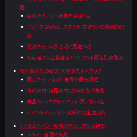
略
隠れたイベント連動を見抜く目
リソース（魔晶石、スタミナ、覚醒魂）の戦略的配
分
特攻キャラの引き時と見送り時
初心者から上級者まで：イベント段階別攻略法
報酬最大化の秘訣：何を優先すべきか？
限定キャラ・装備：獲得の優先順位
育成素材・覚醒素材：効率的な収集術
魔晶石・スカウトチケット：賢い使い道
イベントミッション・実績の完全達成術
よくあるイベント攻略の落とし穴と回避策
スタミナ管理の失敗