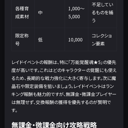
不足してい
各種育
1,000〜
中
るものを補
成素材
5,000
う
限定称
コレクショ
低
10,000
号
ン要素
レイドイベントの報酬は、特に「万能覚醒魂★5」の優先
度が高いです。これはどのキャラクターの覚醒にも使え
るため、長期的な戦力強化に大きく寄与します。次に魔
晶石や限定装備を狙いましょう。レイドイベントはラン
キング報酬も魅力的ですが、無課金・微課金プレイヤー
は無理せず、交換報酬の獲得を優先するのが賢明で
す。
無課金・微課金向け攻略戦略