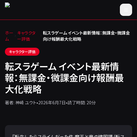
ホー
キャラクタ
転スラゲーム イベント最新情報：無課金・微課金
ム
ー評価
向け報酬最大化戦略
キャラクター評価
転スラゲーム イベント最新情
報：無課金・微課金向け報酬最
大化戦略
著者:
神崎 ユウト
•
2026年6月7日
•
読了時間:
20
分
『転生したらスライムだった件 魔王と竜の建国譚（転ス