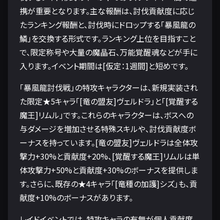
携が重要となります。主な報酬は、討伐貢献度に応じ
たランキング報酬と、討伐時にドロップする「暴風龍の
鱗」を交換する形式です。ランキング上位を目指すこと
で、限定称号や大量の魔晶石、万能覚醒魂などが手に
入ります。イベント期間は[仮定：1週間]と短めです。
「暴風龍討伐戦」の特攻キャラクターは、新規実装され
た限定★5キャラ「[竜の盟友]ヴェルドラ」と「[覚醒する
魔王]リムル」です。これらのキャラクターは、ボスへの
与ダメージを増加させる特殊スキルや、討伐貢献度ボ
ーナスを持っています。[竜の盟友]ヴェルドラは全体攻
撃力+30%と貢献度+20%、[覚醒する魔王]リムルは単
体攻撃力+50%と貢献度+30%のボーナスを提供しま
す。さらに、既存の★4キャラ「[竜種の加護]シズ」も、貢
献度+10%のボーナスがあります。
レイドイベントでは、特攻キャラの有無が個人貢献度