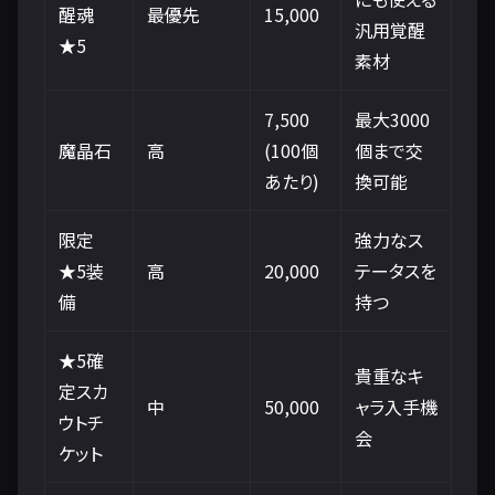
醒魂
最優先
15,000
汎用覚醒
★5
素材
7,500
最大3000
魔晶石
高
(100個
個まで交
あたり)
換可能
限定
強力なス
★5装
高
20,000
テータスを
備
持つ
★5確
貴重なキ
定スカ
中
50,000
ャラ入手機
ウトチ
会
ケット