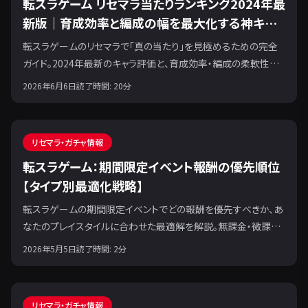
転スラゲーム リセマラ当たりランキング2024年最
新版｜育成効率と編成の幅を最大化する神キャ
ラ
転スラゲームのリセマラで「真の当たり」を見極めるための完全
ガイド。2024年最新のキャラ評価と、育成効率・編成の柔軟性を
最大化する戦略を神崎ユウトが解説します。
2026年6月6日
読了時間:
20
分
リセマラ・ガチャ情報
転スラゲーム：期間限定イベント報酬の優先順位
【タイプ別最適化戦略】
転スラゲームの期間限定イベントでどの報酬を優先すべきか、あ
なたのプレイスタイルに合わせた最適解を解説。無課金・微課金
プレイヤー向けに、効率的な報酬獲得の「隠れたルート」も紹介
2026年5月5日
読了時間:
2
分
します。
リセマラ・ガチャ情報