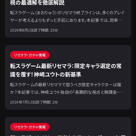
視の最適解を徹底解説
転スラゲーム（まおりゅう）のリセマラ終了ラインは、多くのプレイ
ヤーが考えるよりもずっと手前にあります。本記事では、効率重
視の最適解と、ゲームを最大限に楽しむための具体的な戦略を
2026年8月1日
読了時間:
25
分
解説します。
リセマラ・ガチャ情報
転スラゲーム最新リセマラ：限定キャラ選定の常
識を覆す！神崎ユウトの新基準
転スラゲームの最新リセマラで狙うべき限定キャラクターは誰
か？本記事では、神崎ユウト独自の「長期的な視点と無課金・微
課金プレイヤーに最適化された新基準」に基づき、真に価値のあ
2026年7月12日
読了時間:
2
分
る限定キャラの選び方を詳細に解説します。
リセマラ・ガチャ情報