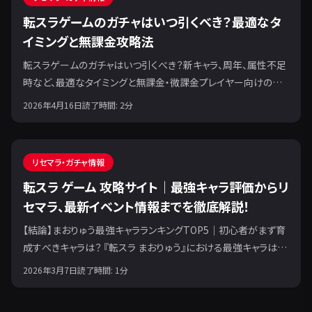
転スラゲームのガチャはいつ引くべき？最適なタ
イミングと無課金攻略法
転スラゲームのガチャはいつ引くべき？新キャラ、周年、属性不足
時など、最適なタイミングと無課金・微課金プレイヤー向けの賢
い戦略を専門家が解説します。
2026年4月16日
読了時間:
2
分
リセマラ・ガチャ情報
転スラ ゲーム 攻略サイト｜最強キャラ評価からリ
セマラ、最新イベント情報までを徹底解説！
【結論】まおりゅう最強キャラランキングTOP5｜初心者がまず育
成すべきキャラは？ 『転スラ まおりゅう』における最強キャラは、
最新の環境に合わせた スキル構成を持つキャラクターです。特
2026年3月7日
読了時間:
1
分
に、技能の魔創魂を変換できるスキルや、強力なバフ・デバフを持
つ戦闘キャラと加護キャラの組み合わせが重要視されます。初心