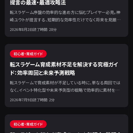
提言の最速・最適攻略法
転スラゲーム序盤の効率的な進め方に悩むプレイヤー必見。神
崎ユウトが提言する、短期的な効率性だけでなく将来を見据え
た「負けない序盤」を築くための具体的な戦略と最適化されたリ
2026年8月2日
読了時間:
28
分
ソース管理術を徹底解説。
初心者・育成ガイド
転スラゲーム育成素材不足を解決する究極ガイ
ド：効率周回と未来予測戦略
転スラゲームで育成素材が不足している時に、単なる周回では
なく、イベント特化型や未来予測型の戦略で効率的に素材を集
める方法を、ゲーム攻略ライターの神崎ユウトが詳細に解説しま
2026年7月9日
読了時間:
2
分
す。
初心者・育成ガイド