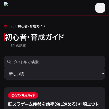
ホーム
初心者・育成ガイド
初心者・育成ガイド
6
件の記事
初心者・育成ガイド
転スラゲーム序盤を効率的に進める！神崎ユウト