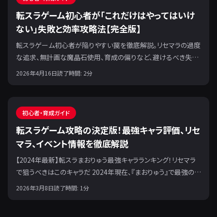
転スラゲーム初心者が「これだけはやってはいけ
ない」失敗と効率攻略法【完全版】
転スラゲーム初心者が陥りやすい罠を徹底解説。リセマラの過度
な追求、無計画な魔晶石使用、育成の偏りなど、避けるべき失敗
とその効率的な回避策を、ゲーム攻略ライター神崎ユウトが詳
2026年4月16日
読了時間:
2
分
細に解説します。
初心者・育成ガイド
転スラゲーム攻略の決定版！最強キャラ評価、リセ
マラ、イベント情報を徹底解説
【2024年最新】転スラまおりゅう最強キャラランキング！リセマラ
で狙うべきはこのキャラだ 2024年現在、『まおりゅう』で最強の座
に君臨するキャラクターは誰でしょうか。本セクションでは、最新
2026年3月8日
読了時間:
1
分
の環境に基づいた 最新の最強キャラ をランキング形式で紹介し
ます。特に、ゲーム開始時のリセマラで狙うべきおすすめキャラ